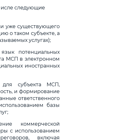
 числе следующие
ции уже существующего
ю о таком субъекте, а
зываемых услугах);
 язык потенциальных
та МСП в электронном
циальных иностранных
 для субъекта МСП,
ость, и формирование
данные ответственного
 использованием базы
уг;
ение коммерческой
оры с использованием
реговоров, включая