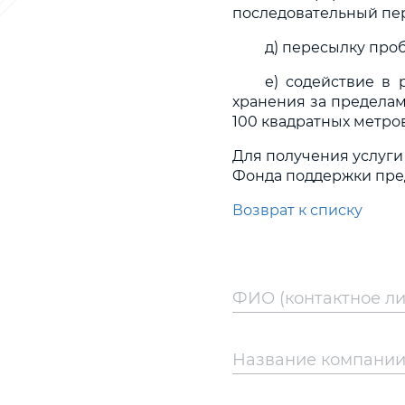
последовательный пе
д) пересылку про
е) содействие в
хранения за пределам
100 квадратных метров
Для получения услуги
Фонда поддержки пре
Возврат к списку
ФИО (контактное ли
Название компани