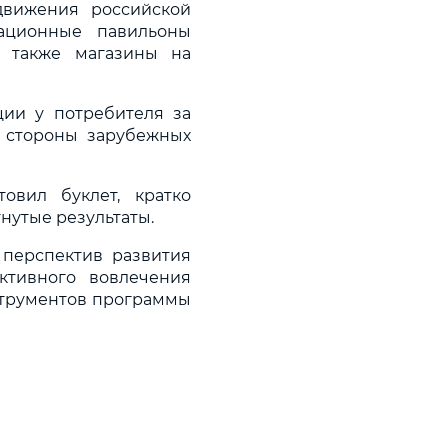
движения российской
тационные павильоны
а также магазины на
ции у потребителя за
 стороны зарубежных
овил буклет, кратко
утые результаты.
 перспектив развития
ктивного вовлечения
струментов программы