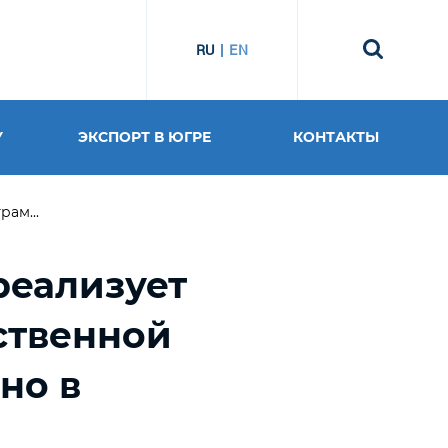
RU
EN
У
ЭКСПОРТ В ЮГРЕ
КОНТАКТЫ
ам...
реализует
ственной
но в