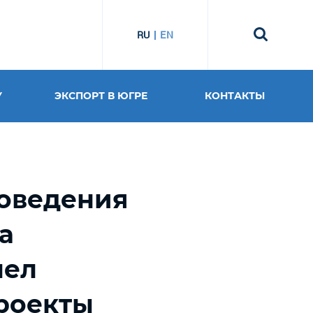
RU
EN
У
ЭКСПОРТ В ЮГРЕ
КОНТАКТЫ
роведения
а
шел
роекты