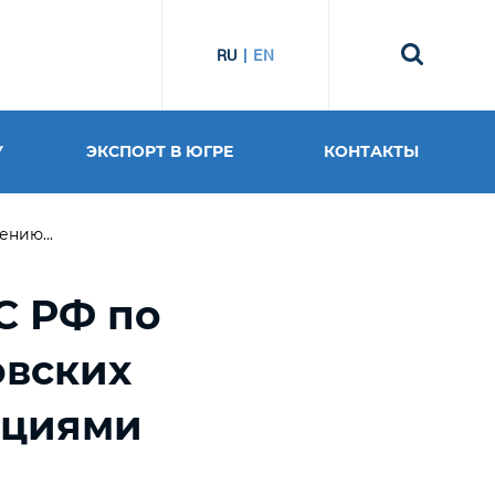
RU
EN
У
ЭКСПОРТ В ЮГРЕ
КОНТАКТЫ
нию...
С РФ по
овских
ациями