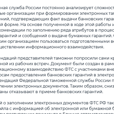
ая служба России постоянно анализирует сложност
ные организации при формировании электронных т
ений, подтверждающих факт выдачи банковских гар
й форме. На основе полученной в ходе этой работ
комендации по заполнению ряда атрибутов в проце
арантий и сообщений о выдаче бумажных гарантий.
ким организациям пользоваться подготовленными 
ществлении информационного взаимодействия.
ендаций представителей таможни попросили сами 
дной из рабочих встреч. Документ были создан в ра
ационному взаимодействию ФТС с участниками в
осам предоставления банковских гарантий в электр
ендаций Федеральной таможенной службы России п
лении электронных документов. Таким образом, сниз
аны отказывают в приеме банковских гарантий.
 о заполнении электронных документов ФТС РФ так
йла с информацией об электронной или бумажной б