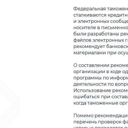
Федеральная таможенн
сталкиваются кредит
и электронных сообщ
носителе в письменно
были разработаны ре
файлов электронных г
рекомендует банковс
материалами при осу
О составлении реком
организации в ходе о
программы по информ
деятельности по вопр
Использование реком
ошибаться при состав
когда таможенные орг
Помимо рекомендаций
перечень проверок фа