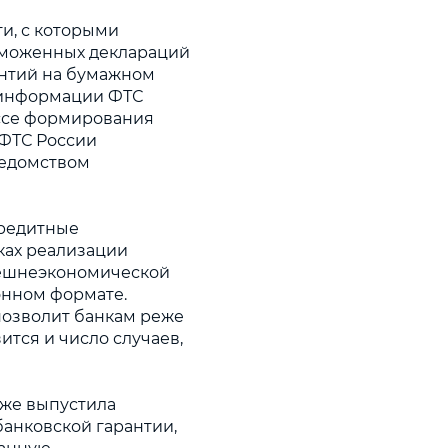
и, с которыми
аможенных деклараций
антий на бумажном
ы информации ФТС
ссе формирования
 ФТС России
ведомством
кредитные
мках реализации
нешнеэкономической
онном формате.
озволит банкам реже
ится и число случаев,
же выпустила
анковской гарантии,