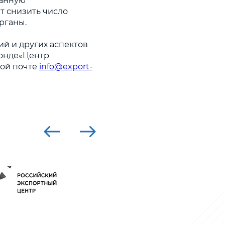
ванную
т снизить число
рганы.
й и других аспектов
Фонде«Центр
ной почте
info@export-