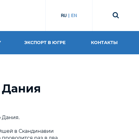
RU
EN
У
ЭКСПОРТ В ЮГРЕ
КОНТАКТЫ
 Дания
о Дания.
ейшей в Скандинавии
 проводится раз в два