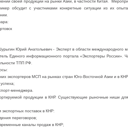
ении своей продукции на рынки Азии, в частности Китая. Меропр
пикер обсудит с участниками конкретные ситуации из их опыт
нии.
ара:
ртовск
урыгин Юрий Анатольевич - Эксперт в области международного 
тель Единого информационного портала «Экспортеры России». Ч
ельности ТПП РФ.
осы:
ких экспортеров МСП на рынках стран Юго-Восточной Азии и в КНР
 успеха;
кспорт-менеджера.
ортируемой продукции в КНР. Существующие рыночные ниши для 
и экспортных поставок в КНР:
дения переговоров;
овременные каналы продаж в КНР;