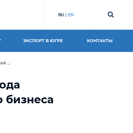
RU
EN
У
ЭКСПОРТ В ЮГРЕ
КОНТАКТЫ
й ...
хода
о бизнеса