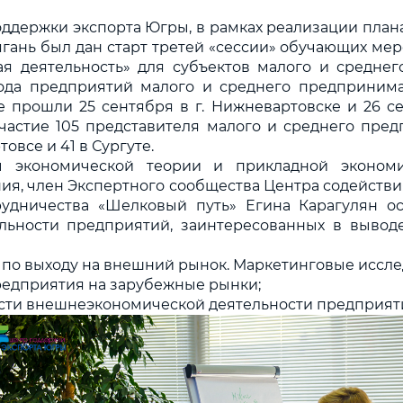
ддержки экспорта Югры, в рамках реализации план
 Нягань был дан старт третей «сессии» обучающих м
я деятельность» для субъектов малого и среднег
хода предприятий малого и среднего предприним
е прошли 25 сентября в г. Нижневартовске и 26 сен
астие 105 представителя малого и среднего пред
товсе и 41 в Сургуте.
 экономической теории и прикладной экономи
ия, член Экспертного сообщества Центра содейств
удничества «Шелковый путь» Егина Карагулян о
льности предприятий, заинтересованных в вывод
я по выходу на внешний рынок. Маркетинговые иссле
предприятия на зарубежные рынки;
ости внешнеэкономической деятельности предприят