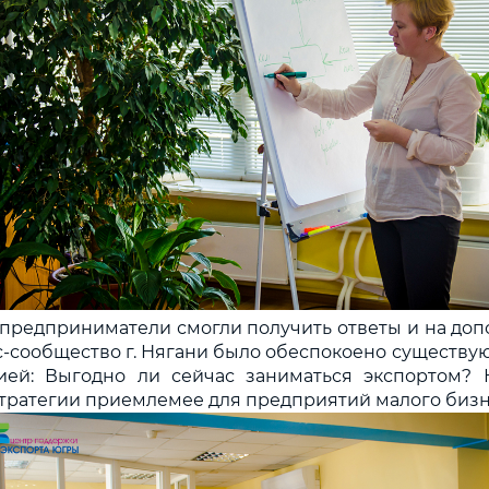
 предприниматели смогли получить ответы и на до
с-сообщество г. Нягани было обеспокоено существ
ией: Выгодно ли сейчас заниматься экспортом?
тратегии приемлемее для предприятий малого биз