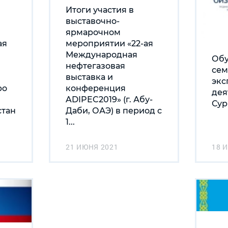
Итоги участия в
выставочно-
ярмарочном
ая
мероприятии «22-ая
Международная
Об
нефтегазовая
сем
выставка и
экс
po
конференция
дея
ADIPEC2019» (г. Абу-
Сур
стан
Даби, ОАЭ) в период с
1...
21 ИЮНЯ 2021
18 