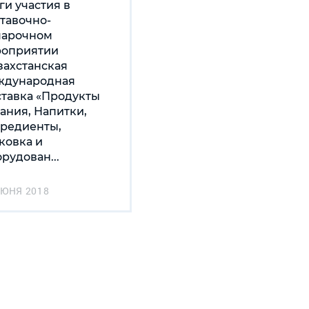
ги участия в
тавочно-
марочном
оприятии
захстанская
ждународная
тавка «Продукты
ания, Напитки,
редиенты,
ковка и
рудован...
ИЮНЯ 2018