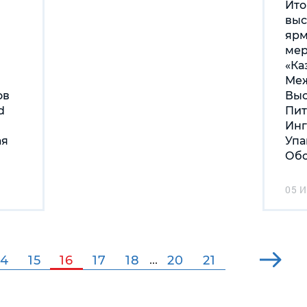
Ито
выс
яр
мер
«Ка
Ме
ов
Выс
d
Пит
Инг
ая
Упа
Обо
05 
14
15
16
17
18
20
21
...