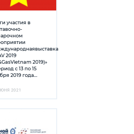
ги участия в
тавочно-
марочном
оприятии
ждународнаявыставка
V 2019
l&GasVietnam 2019)»
ериод с 13 по 15
бря 2019 года...
ИЮНЯ 2021