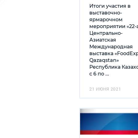
Итоги участия в
выставочно-
ярмарочном
мероприятии «22-
Центрально-
Азиатская
Международная
выставка «FoodEx
Qazaqstan»
Республика Казах
с 6 по ...
21 ИЮНЯ 2021