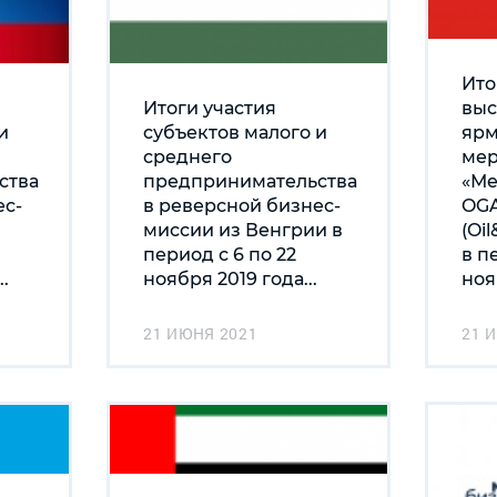
Ито
Итоги участия
выс
и
субъектов малого и
яр
среднего
мер
ства
предпринимательства
«Ме
ес-
в реверсной бизнес-
OGA
миссии из Венгрии в
(Oi
период с 6 по 22
в п
.
ноября 2019 года...
ноя
21 ИЮНЯ 2021
21 