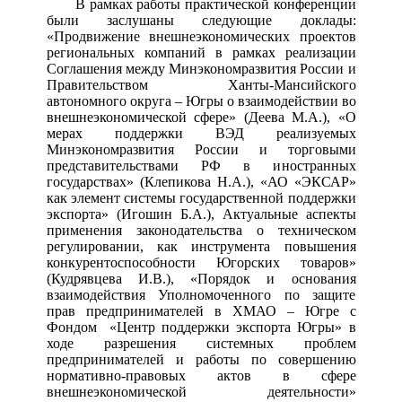
В рамках работы практической конференции
были заслушаны следующие доклады:
«Продвижение внешнеэкономических проектов
региональных компаний в рамках реализации
Соглашения между Минэкономразвития России и
Правительством Ханты-Мансийского
автономного округа – Югры о взаимодействии во
внешнеэкономической сфере» (Деева М.А.), «О
мерах поддержки ВЭД реализуемых
Минэкономразвития России и торговыми
представительствами РФ в иностранных
государствах» (Клепикова Н.А.), «АО «ЭКСАР»
как элемент системы государственной поддержки
экспорта» (Игошин Б.А.), Актуальные аспекты
применения законодательства о техническом
регулировании, как инструмента повышения
конкурентоспособности Югорских товаров»
(Кудрявцева И.В.), «Порядок и основания
взаимодействия Уполномоченного по защите
прав предпринимателей в ХМАО – Югре с
Фондом «Центр поддержки экспорта Югры» в
ходе разрешения системных проблем
предпринимателей и работы по совершению
нормативно-правовых актов в сфере
внешнеэкономической деятельности»