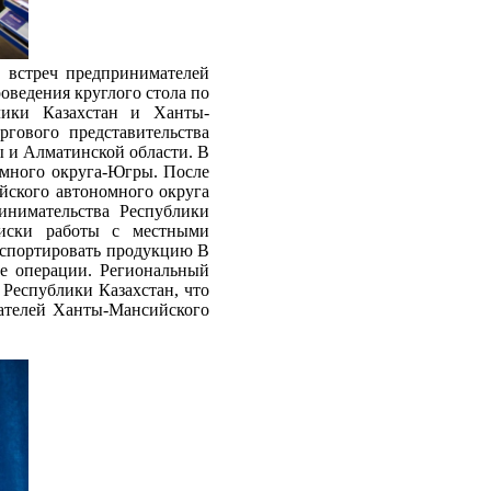
 встреч предпринимателей
ведения круглого стола по
лики Казахстан и Ханты-
гового представительства
 и Алматинской области. В
омного округа-Югры. После
йского автономного округа
инимательства Республики
риски работы с местными
нспортировать продукцию В
ые операции. Региональный
 Республики Казахстан, что
мателей Ханты-Мансийского