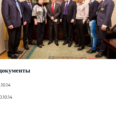
документы
10.14
.10.14