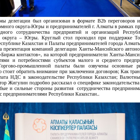
мы делегации был организован в формате B2b переговоров и
много округа-Югры и предпринимателей г. Алматы в рамках про
одного сотрудничества предприятий и организаций Респуб
 округа – Югры. Круглый стол проходил при поддержке Тор
еспублике Казахстан и Палаты предпринимателей города Алматы
ла презентация компаний делегации Ханты-Мансийского автон
ь «Биржа контактов», на которой предприниматели Ханты-Манси
тями и потребностями субъектов малого и среднего предпр
Торгово-промышленной палаты были озвучены основные 
о стоит обратить внимание при заключении договоров; Как тра
лата НДС в законодательстве Республики Казахстан; Валютн
ор Жигулин подробно рассказал о специфике законодательства
абые и сильные стороны развития сотрудничества предприни
с предпринимателями Республики Казахстан..