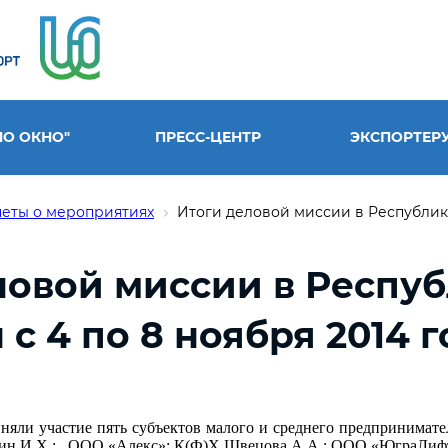
НО ОКНО"
ПРЕСС-ЦЕНТР
ЭКСПОРТЕР
четы о мероприятиях
Итоги деловой миссии в Республику 
ловой миссии в Респу
 с 4 по 8 ноября 2014 
няли участие пять субъектов малого и среднего предпринимате
ин И.Х.; ООО «Алекс»; К(Ф)Х Швецова А.А.; ООО «ЮграЛиф