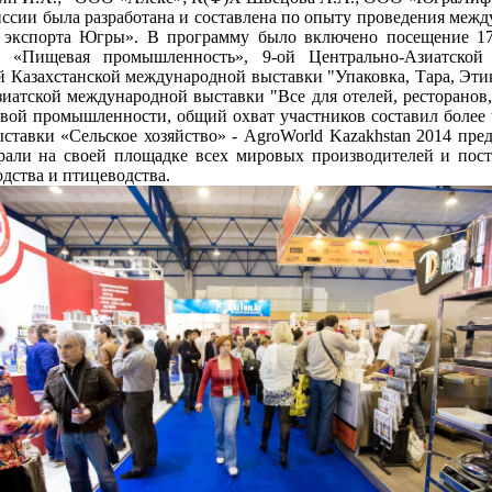
ссии была разработана и составлена по опыту проведения меж
экспорта Югры». В программу было включено посещение 17
 «Пищевая промышленность», 9-ой Центрально-Азиатской
ой Казахстанской международной выставки "Упаковка, Тара, Эти
атской международной выставки "Все для отелей, ресторанов,
евой промышленности, общий охват участников составил более 
ставки «Сельское хозяйство» - AgroWorld Kazakhstan 2014 пре
рали на своей площадке всех мировых производителей и пос
ства и птицеводства.