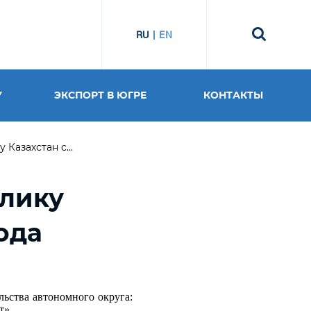
RU
EN
У
ЭКСПОРТ В ЮГРЕ
КОНТАКТЫ
Казахстан с...
блику
года
льства автономного округа:
т».